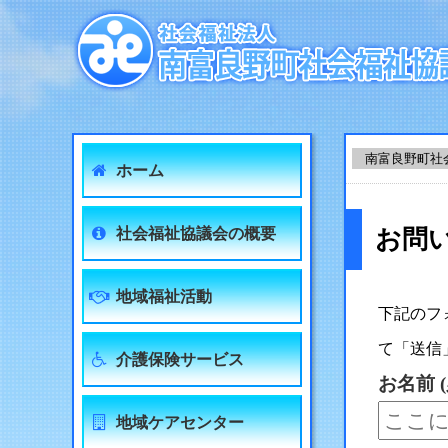
南富良野町社
ホーム
社会福祉協議会の概要
お問
地域福祉活動
下記のフ
て「送信
介護保険サービス
お名前 (
地域ケアセンター